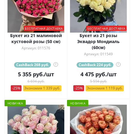
БЕСПЛАТНАЯ ДОСТАВКА
БЕСПЛАТНАЯ ДОСТАВКА
Букет из 21 малиновой
Букет из 21 розы
кустовой розы (50 см)
Эквадор Мондиаль
(60см)
Артикул: 011576
Артикул: 011549
CashBack 268 руб.
?
CashBack 224 руб.
?
5 355
руб.
/шт
4 475
руб.
/шт
6 694 руб.
5 594 руб.
-25%
Экономия 1 339 руб.
-25%
Экономия 1 119 руб.
НОВИНКА
НОВИНКА