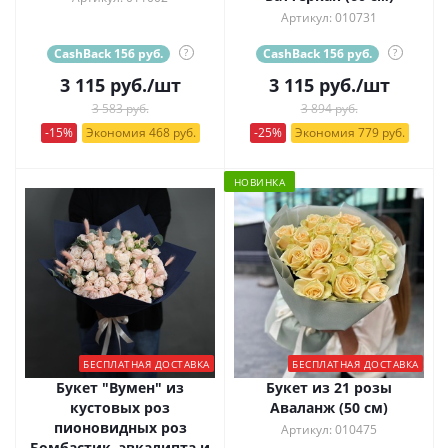
Артикул: 010731
CashBack 156 руб.
?
CashBack 156 руб.
?
3 115
руб.
/шт
3 115
руб.
/шт
3 583 руб.
3 894 руб.
-15%
Экономия 468 руб.
-25%
Экономия 779 руб.
НОВИНКА
БЕСПЛАТНАЯ ДОСТАВКА
БЕСПЛАТНАЯ ДОСТАВКА
Букет "Вумен" из
Букет из 21 розы
кустовых роз
Аваланж (50 см)
пионовидных роз
Артикул: 010475
Бомбастик, эвкалипта и