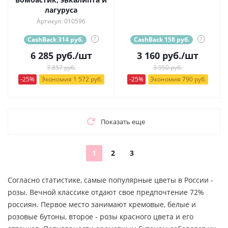
лагуруса
Артикул: 010596
CashBack 314 руб.
?
CashBack 158 руб.
?
6 285
руб.
/шт
3 160
руб.
/шт
7 857 руб.
3 950 руб.
-25%
Экономия 1 572 руб.
-25%
Экономия 790 руб.
Показать еще
1
2
3
Согласно статистике, самые популярные цветы в России -
розы. Вечной классике отдают свое предпочтение 72%
россиян. Первое место занимают кремовые, белые и
розовые бутоны, второе - розы красного цвета и его