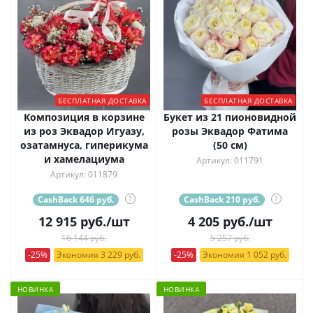
БЕСПЛАТНАЯ ДОСТАВКА
БЕСПЛАТНАЯ ДОСТАВКА
Композиция в корзине
Букет из 21 пионовидной
из роз Эквадор Игуазу,
розы Эквадор Фатима
озатамнуса, гиперикума
(50 см)
и хамелациума
Артикул: 011791
Артикул: 011879
CashBack 646 руб.
?
CashBack 210 руб.
?
12 915
руб.
/шт
4 205
руб.
/шт
16 144 руб.
5 257 руб.
-25%
Экономия 3 229 руб.
-25%
Экономия 1 052 руб.
НОВИНКА
НОВИНКА