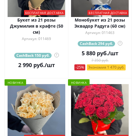
БЕСПЛАТНАЯ ДОСТАВКА
БЕСПЛАТНАЯ ДОСТАВКА
Букет из 21 розы
Монобукет из 21 розы
Джумилия в крафте (50
Эквадор Радуга (60 см)
см)
Артикул: 011463
Артикул: 011469
CashBack 294 руб.
?
5 880
руб.
/шт
CashBack 150 руб.
?
7 350 руб.
2 990
руб.
/шт
-25%
Экономия 1 470 руб.
НОВИНКА
НОВИНКА