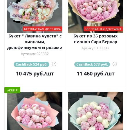
БЕСПЛАТНАЯ ДОСТАВКА
БЕСПЛАТНАЯ ДОСТАВКА
Букет " Лавина чувств" с
Букет из 35 розовых
пионами,
пионов Сара Бернар
дельфиниумом и розами
Артикул: 023312
Артикул: 023332
CashBack 524 руб.
?
CashBack 573 руб.
?
10 475
руб.
/шт
11 460
руб.
/шт
АКЦИЯ