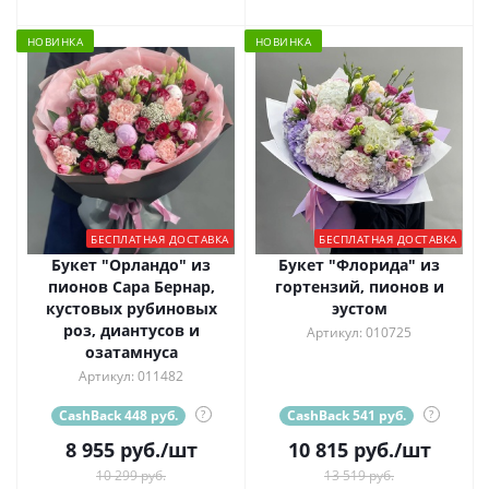
НОВИНКА
НОВИНКА
БЕСПЛАТНАЯ ДОСТАВКА
БЕСПЛАТНАЯ ДОСТАВКА
Букет "Орландо" из
Букет "Флорида" из
пионов Сара Бернар,
гортензий, пионов и
кустовых рубиновых
эустом
роз, диантусов и
Артикул: 010725
озатамнуса
Артикул: 011482
CashBack 448 руб.
?
CashBack 541 руб.
?
8 955
руб.
/шт
10 815
руб.
/шт
10 299 руб.
13 519 руб.