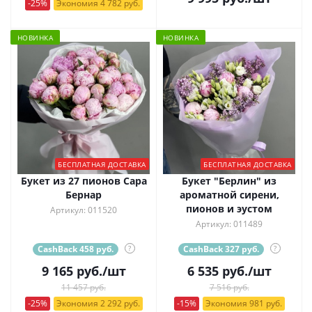
-25%
Экономия 4 782 руб.
НОВИНКА
НОВИНКА
БЕСПЛАТНАЯ ДОСТАВКА
БЕСПЛАТНАЯ ДОСТАВКА
Букет из 27 пионов Сара
Букет "Берлин" из
Бернар
ароматной сирени,
пионов и эустом
Артикул: 011520
Артикул: 011489
CashBack 458 руб.
?
CashBack 327 руб.
?
9 165
руб.
/шт
6 535
руб.
/шт
11 457 руб.
7 516 руб.
-25%
Экономия 2 292 руб.
-15%
Экономия 981 руб.