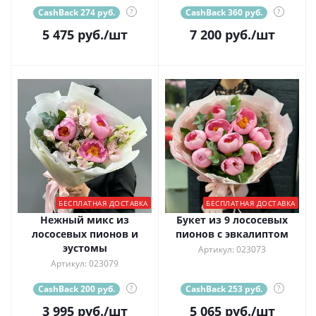
CashBack 274 руб.
?
CashBack 360 руб.
?
5 475
руб.
/шт
7 200
руб.
/шт
БЕСПЛАТНАЯ ДОСТАВКА
БЕСПЛАТНАЯ ДОСТАВКА
Нежный микс из
Букет из 9 лососевых
лососевых пионов и
пионов с эвкалиптом
эустомы
Артикул: 023073
Артикул: 023079
CashBack 200 руб.
?
CashBack 253 руб.
?
3 995
руб.
/шт
5 065
руб.
/шт