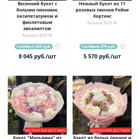
Весенний букет с
Нежный букет из 11
белыми пионами,
розовых пионов Рейне
оксипеталумом и
Хортенс
фиолетовым
Артикул: 023130
эвкалиптом
Артикул: 023138
CashBack 402 руб.
?
CashBack 279 руб.
?
8 045
руб.
/шт
5 570
руб.
/шт
БЕСПЛАТНАЯ ДОСТАВКА
БЕСПЛАТНАЯ ДОСТАВКА
Букет "Мальвина" из
Букет из белых пионов и