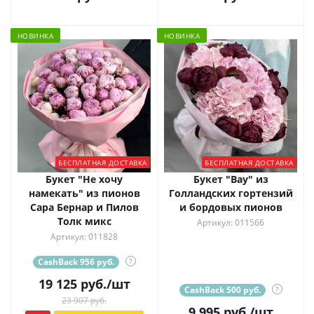
НОВИНКА
НОВИНКА
БЕСПЛАТНАЯ ДОСТАВКА
БЕСПЛАТНАЯ ДОСТАВКА
Букет "Не хочу
Букет "Вау" из
намекать" из пионов
Голландских гортензий
Сара Бернар и Пилов
и бордовых пионов
Толк микс
Артикул: 011566
Артикул: 011828
CashBack 956 руб.
?
19 125
руб.
/шт
CashBack 500 руб.
?
23 907 руб.
9 995
руб.
/шт