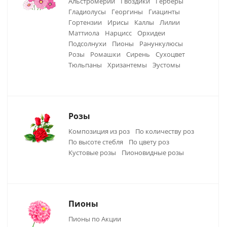
Альстромерии
Гвоздики
Герберы
Гладиолусы
Георгины
Гиацинты
Гортензии
Ирисы
Каллы
Лилии
Маттиола
Нарцисс
Орхидеи
Подсолнухи
Пионы
Ранункулюсы
Розы
Ромашки
Сирень
Сухоцвет
Тюльпаны
Хризантемы
Эустомы
Розы
Композиция из роз
По количеству роз
По высоте стебля
По цвету роз
Кустовые розы
Пионовидные розы
Пионы
Пионы по Акции