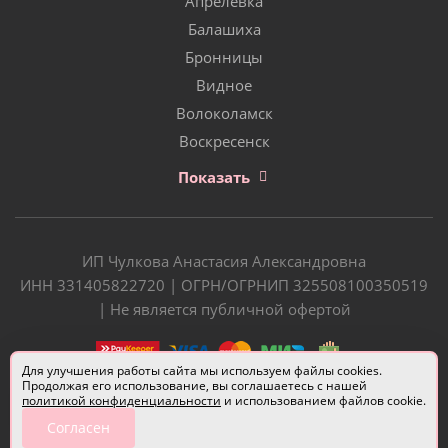
Апрелевка
Балашиха
Бронницы
Видное
Волоколамск
Воскресенск
Показать
ИП Чулкова Анастасия Александровна
ИНН 331405822720 | ОГРН/ОГРНИП 325508100350519
| Не является публичной офертой
Для улучшения работы сайта мы используем файлы cookies.
Продолжая его использование, вы соглашаетесь с нашей
политикой конфиденциальности
и использованием файлов cookie.
Согласен
Разработчик сайта —
Евгений Донич