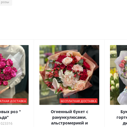
 розы
АТНАЯ ДОСТАВКА
БЕСПЛАТНАЯ ДОСТАВКА
овых роз "
Огненный букет с
Бук
ьда"
ранункулюсами,
горт
альстромерией и
д
 023316