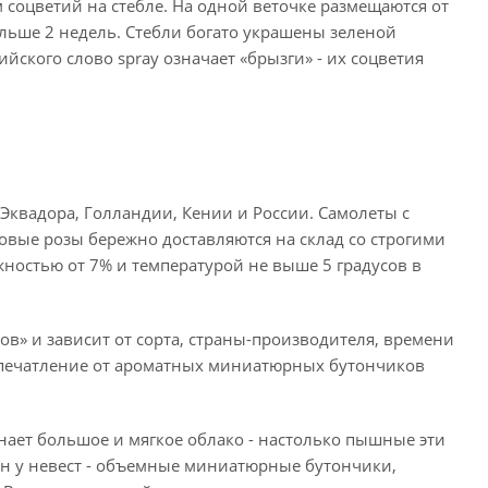
 соцветий на стебле. На одной веточке размещаются от
ольше 2 недель. Стебли богато украшены зеленой
ийского слово spray означает «брызги» - их соцветия
Эквадора, Голландии, Кении и России. Самолеты с
вые розы бережно доставляются на склад со строгими
ностью от 7% и температурой не выше 5 градусов в
ов» и зависит от сорта, страны-производителя, времени
 впечатление от ароматных миниатюрных бутончиков
нает большое и мягкое облако - настолько пышные эти
ен у невест - объемные миниатюрные бутончики,