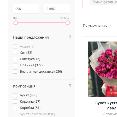
Белые кустовые
990
91662
По умолчанию
Наши предложения
Акция (
0
)
Хит (
33
)
Советуем (
6
)
Новинка (
372
)
Бесплатная доставка (
536
)
Композиция
БЕСПЛ
Букет (
455
)
Корзина (
27
)
Букет куст
Коробка (
51
)
Изол
Букет комплимент (
0
)
Артикул: