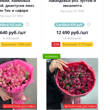
ммии, лаймовых
лавандовых роз, эустом и
ей, диантусов люкс
эвкалипта
ин Тик и сафари
Артикул: 011844
Артикул: 011856
hBack 332 руб.
?
CashBack 635 руб.
?
 640
руб.
/шт
12 690
руб.
/шт
8 300 руб.
15 863 руб.
Экономия 1 660 руб.
-25%
Экономия 3 173 руб.
НОВИНКА
БЕСПЛАТНАЯ ДОСТАВКА
БЕСПЛАТНАЯ ДОСТАВКА