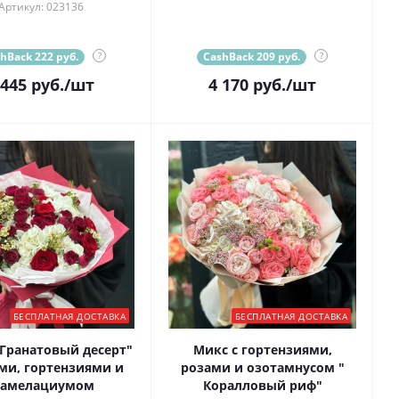
Артикул: 023136
hBack 222 руб.
?
CashBack 209 руб.
?
 445
руб.
/шт
4 170
руб.
/шт
БЕСПЛАТНАЯ ДОСТАВКА
БЕСПЛАТНАЯ ДОСТАВКА
 Гранатовый десерт"
Микс с гортензиями,
ами, гортензиями и
розами и озотамнусом "
амелациумом
Коралловый риф"