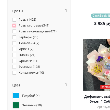
Цветы
CashBack 19
Розы (
1492
)
3 985
р
Розы кустовые (
541
)
Розы пионовидные (
471
)
Герберы (
23
)
Тюльпаны (
7
)
Ирисы (
7
)
Пионы (
21
)
Орхидеи (
11
)
Эустомы (
128
)
Хризантемы (
40
)
Ромашки (
14
)
Ранункулюсы (
16
)
Цвет
БЕСПЛ
Альстромерии (
49
)
Голубой (
4
)
Гортензии (
55
)
Дофаминовый
букет " Со
Лилии (
4
)
Зеленый (
19
)
Артикул:
Подсолнухи (
1
)