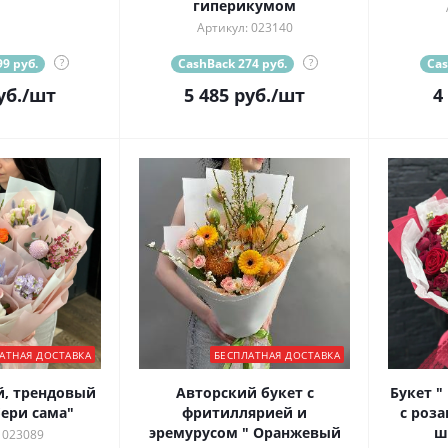
гиперикумом
Артикул: 023140
9 руб.
?
CashBack 274 руб.
?
Cas
уб.
/шт
5 485
руб.
/шт
4
АТНАЯ ДОСТАВКА
БЕСПЛАТНАЯ ДОСТАВКА
, трендовый
Авторский букет с
Букет "
бери сама"
фритиллярией и
с роз
эремурусом " Оранжевый
ш
 023089