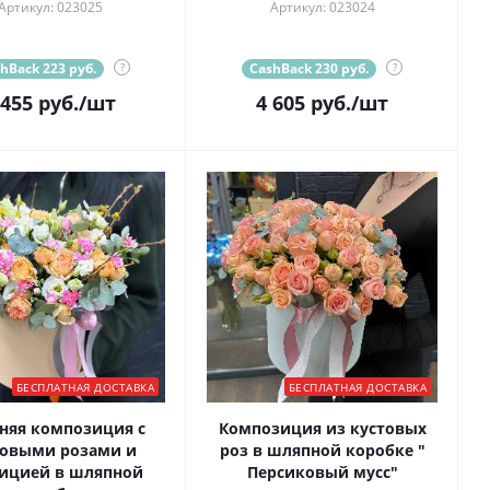
Артикул: 023025
Артикул: 023024
hBack 223 руб.
?
CashBack 230 руб.
?
 455
руб.
/шт
4 605
руб.
/шт
БЕСПЛАТНАЯ ДОСТАВКА
БЕСПЛАТНАЯ ДОСТАВКА
няя композиция с
Композиция из кустовых
товыми розами и
роз в шляпной коробке "
ицией в шляпной
Персиковый мусс"