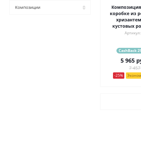
9 (
15
)
Композиция
Композиции
коробке из р
хризантем
кустовых ро
Артикул:
CashBack 29
5 965
р
7 457
-25%
Эконом