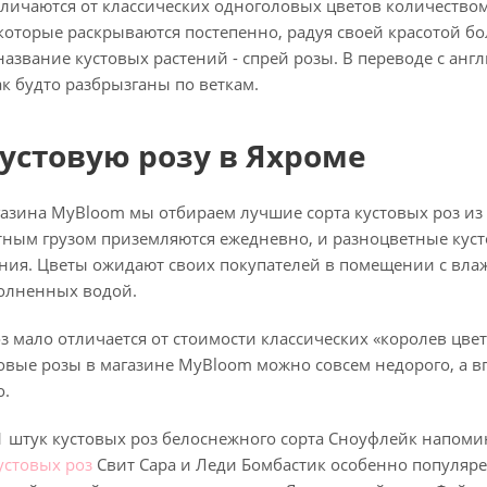
личаются от классических одноголовых цветов количеством
 которые раскрываются постепенно, радуя своей красотой б
название кустовых растений - спрей розы. В переводе с англ
к будто разбрызганы по веткам.
устовую розу в Яхроме
азина MyBloom мы отбираем лучшие сорта кустовых роз из 
ным грузом приземляются ежедневно, и разноцветные кусто
ния. Цветы ожидают своих покупателей в помещении с влаж
полненных водой.
з мало отличается от стоимости классических «королев цвет
стовые розы в магазине MyBloom можно совсем недорого, а
о.
1 штук кустовых роз белоснежного сорта Сноуфлейк напоми
кустовых роз
Свит Сара и Леди Бомбастик особенно популяр