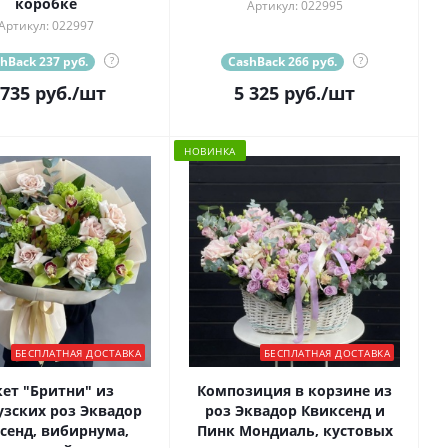
коробке
Артикул: 022995
Артикул: 022997
hBack 237 руб.
?
CashBack 266 руб.
?
 735
руб.
/шт
5 325
руб.
/шт
НОВИНКА
БЕСПЛАТНАЯ ДОСТАВКА
БЕСПЛАТНАЯ ДОСТАВКА
кет "Бритни" из
Композиция в корзине из
зских роз Эквадор
роз Эквадор Квиксенд и
сенд, вибирнума,
Пинк Мондиаль, кустовых