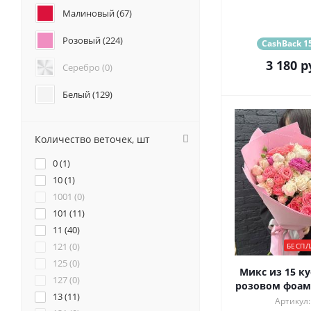
Анемоны (
4
)
Малиновый (
67
)
Гвоздики (
91
)
Розовый (
224
)
Геогрины (
2
)
CashBack 15
Гипсофилы (
3
)
3 180
р
Серебро (
0
)
Каллы (
3
)
Маттиола (
53
)
Белый (
129
)
Нарциссы (
2
)
Красный (
55
)
Фрезия (
10
)
Количество веточек, шт
Бордовый (
11
)
0 (
1
)
Желтый (
34
)
10 (
1
)
1001 (
0
)
Коралловый (
31
)
101 (
11
)
11 (
Кремовый (
40
)
112
)
121 (
0
)
БЕСПЛ
Оранжевый (
42
)
125 (
0
)
Микс из 15 ку
127 (
0
)
Персиковый (
37
)
розовом фоами
13 (
11
)
Артикул: