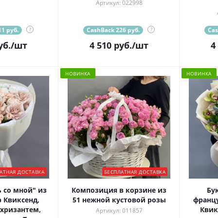
Артикул: 022998
1 руб.
?
CashBack 226 руб.
?
Cas
уб.
/шт
4 510
руб.
/шт
4
НОВИНКА
НОВИНКА
АТНАЯ ДОСТАВКА
БЕСПЛАТНАЯ ДОСТАВКА
 со мной" из
Композиция в корзине из
Бу
 Квиксенд,
51 нежной кустовой розы
францу
 хризантем,
Квик
Артикул: 011857