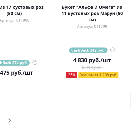
из 17 кустовых роз
Букет "Альфа и Омега" из
(50 см)
11 кустовых роз Марун (50
см)
Артикул: 011808
Артикул: 011799
CashBack 242 руб.
?
4 830
руб.
/шт
hBack 274 руб.
?
6 038 руб.
 475
руб.
/шт
-25%
Экономия 1 208 руб.