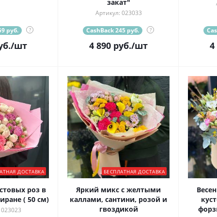
закат"
Артикул: 023033
9 руб.
?
CashBack 245 руб.
?
Cas
уб.
/шт
4 890
руб.
/шт
4
АТНАЯ ДОСТАВКА
БЕСПЛАТНАЯ ДОСТАВКА
стовых роз в
Яркий микс с желтыми
Весен
ране ( 50 см)
каллами, сантини, розой и
кус
гвоздикой
форз
 023023