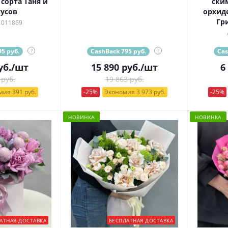
сорта Таня и
ски
усов
орхид
Гр
 011869
5 руб.
?
CashBack 795 руб.
?
Cas
уб.
/шт
15 890
руб.
/шт
6
 руб.
19 863 руб.
ия 391 руб.
-25%
Экономия 3 973 руб.
-25%
НОВИНКА
НОВИНКА
АТНАЯ ДОСТАВКА
БЕСПЛАТНАЯ ДОСТАВКА