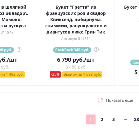
 в шляпной
Букет "Гретта" из
Букет 
оз Эквадор\.
французских роз Эквадор
 Момоко,
Квиксенд, вибирнума,
з и рускуса
скиммии, ранункулюсов и
диантусов люкс Грин Тик
 011843
Артикул: 011811
8 руб.
?
CashBack 340 руб.
?
уб.
/шт
6 790
руб.
/шт
Cas
 руб.
8 488 руб.
5
ия 1 492 руб.
-25%
Экономия 1 698 руб.
Показать еще
1
2
3
28