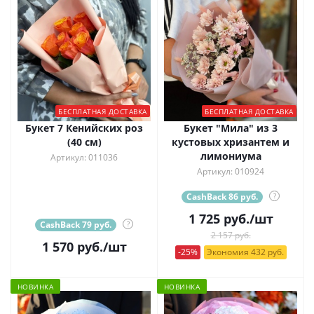
БЕСПЛАТНАЯ ДОСТАВКА
БЕСПЛАТНАЯ ДОСТАВКА
Букет 7 Кенийских роз
Букет "Мила" из 3
(40 см)
кустовых хризантем и
лимониума
Артикул: 011036
Артикул: 010924
CashBack 86 руб.
?
1 725
руб.
/шт
CashBack 79 руб.
?
2 157 руб.
1 570
руб.
/шт
-25%
Экономия 432 руб.
НОВИНКА
НОВИНКА