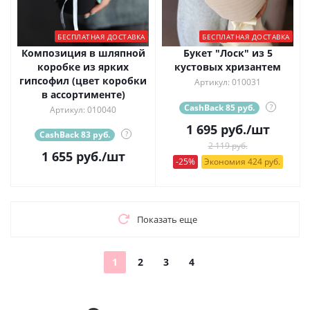
БЕСПЛАТНАЯ ДОСТАВКА
БЕСПЛАТНАЯ ДОСТАВКА
Композиция в шляпной
Букет "Лоск" из 5
коробке из ярких
кустовых хризантем
гипсофил (цвет коробки
Артикул: 010031
в ассортименте)
CashBack 85 руб.
?
Артикул: 010040
1 695
руб.
/шт
CashBack 83 руб.
?
2 119 руб.
1 655
руб.
/шт
-25%
Экономия 424 руб.
Показать еще
1
2
3
4