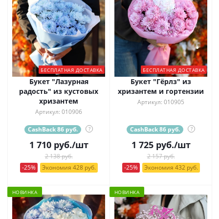
БЕСПЛАТНАЯ ДОСТАВКА
БЕСПЛАТНАЯ ДОСТАВКА
Букет "Лазурная
Букет "Гёрлз" из
радость" из кустовых
хризантем и гортензии
хризантем
Артикул: 010905
Артикул: 010906
CashBack 86 руб.
?
CashBack 86 руб.
?
1 710
руб.
/шт
1 725
руб.
/шт
2 138 руб.
2 157 руб.
-25%
Экономия 428 руб.
-25%
Экономия 432 руб.
НОВИНКА
НОВИНКА