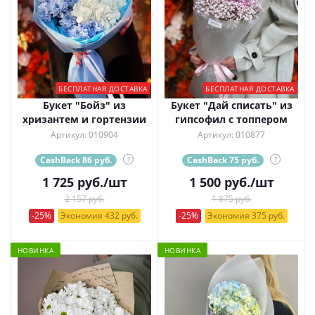
БЕСПЛАТНАЯ ДОСТАВКА
БЕСПЛАТНАЯ ДОСТАВКА
Букет "Бойз" из
Букет "Дай списать" из
хризантем и гортензии
гипсофил с топпером
Артикул: 010904
Артикул: 010877
CashBack 86 руб.
?
CashBack 75 руб.
?
1 725
руб.
/шт
1 500
руб.
/шт
2 157 руб.
1 875 руб.
-25%
Экономия 432 руб.
-25%
Экономия 375 руб.
НОВИНКА
НОВИНКА