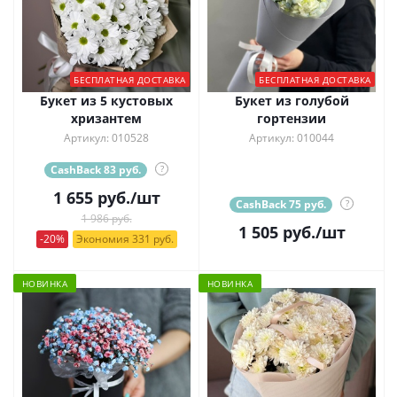
БЕСПЛАТНАЯ ДОСТАВКА
БЕСПЛАТНАЯ ДОСТАВКА
Букет из 5 кустовых
Букет из голубой
хризантем
гортензии
Артикул: 010528
Артикул: 010044
CashBack 83 руб.
?
1 655
руб.
/шт
CashBack 75 руб.
?
1 986 руб.
1 505
руб.
/шт
-20%
Экономия 331 руб.
НОВИНКА
НОВИНКА