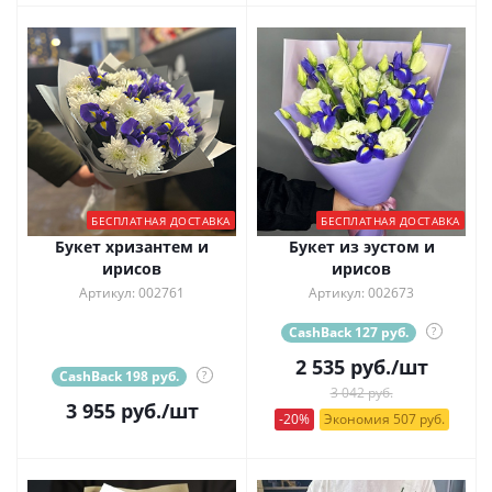
БЕСПЛАТНАЯ ДОСТАВКА
БЕСПЛАТНАЯ ДОСТАВКА
Букет хризантем и
Букет из эустом и
ирисов
ирисов
Артикул: 002761
Артикул: 002673
CashBack 127 руб.
?
2 535
руб.
/шт
CashBack 198 руб.
?
3 042 руб.
3 955
руб.
/шт
-20%
Экономия 507 руб.