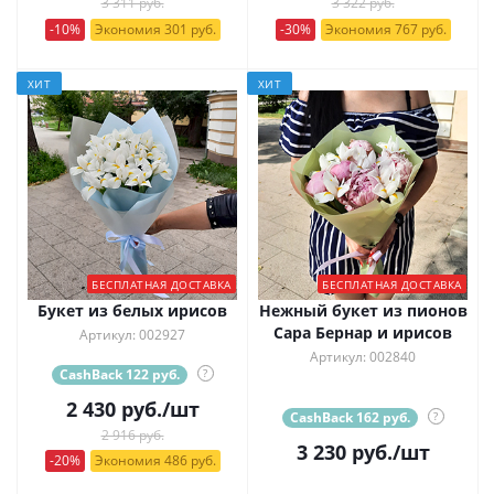
3 311 руб.
3 322 руб.
-10%
Экономия 301 руб.
-30%
Экономия 767 руб.
ХИТ
ХИТ
БЕСПЛАТНАЯ ДОСТАВКА
БЕСПЛАТНАЯ ДОСТАВКА
Букет из белых ирисов
Нежный букет из пионов
Сара Бернар и ирисов
Артикул: 002927
Артикул: 002840
CashBack 122 руб.
?
2 430
руб.
/шт
CashBack 162 руб.
?
2 916 руб.
3 230
руб.
/шт
-20%
Экономия 486 руб.