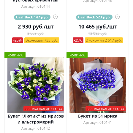
Артикул: 010143
Артикул: 010144
CashBack 147 руб.
?
CashBack 523 руб.
?
2 930
руб.
/шт
10 465
руб.
/шт
3 663 руб.
13 082 руб.
-25%
Экономия 733 руб.
-25%
Экономия 2 617 руб.
НОВИНКА
НОВИНКА
БЕСПЛАТНАЯ ДОСТАВКА
БЕСПЛАТНАЯ ДОСТАВКА
Букет "Лютик" из ирисов
Букет из 51 ириса
и альстромерий
Артикул: 010141
Артикул: 010142