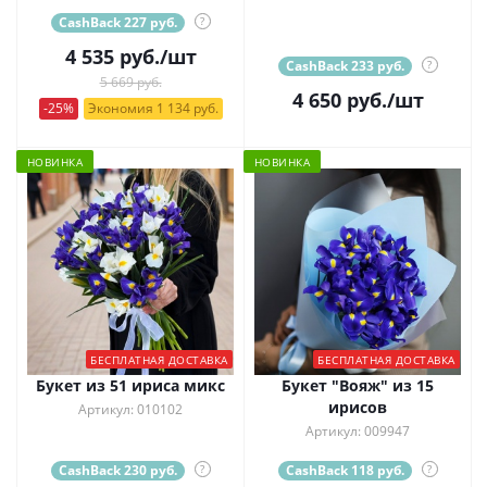
CashBack 227 руб.
?
4 535
руб.
/шт
CashBack 233 руб.
?
5 669 руб.
4 650
руб.
/шт
-25%
Экономия 1 134 руб.
НОВИНКА
НОВИНКА
БЕСПЛАТНАЯ ДОСТАВКА
БЕСПЛАТНАЯ ДОСТАВКА
Букет из 51 ириса микс
Букет "Вояж" из 15
ирисов
Артикул: 010102
Артикул: 009947
CashBack 230 руб.
?
CashBack 118 руб.
?