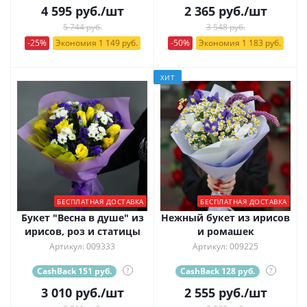
4 595
руб.
/шт
2 365
руб.
/шт
5 744 руб.
3 548 руб.
-25%
Экономия 1 149 руб.
-50%
Экономия 1 183 руб.
ХИТ
БЕСПЛАТНАЯ ДОСТАВКА
БЕСПЛАТНАЯ ДОСТАВКА
Букет "Весна в душе" из
Нежный букет из ирисов
ирисов, роз и статицы
и ромашек
Артикул: 009333
Артикул: 009225
CashBack 151 руб.
?
CashBack 128 руб.
?
3 010
руб.
/шт
2 555
руб.
/шт