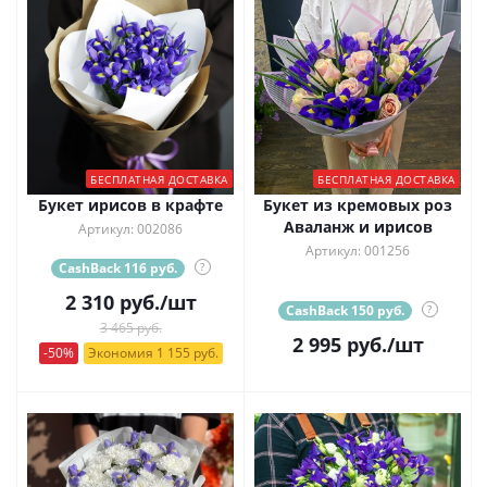
БЕСПЛАТНАЯ ДОСТАВКА
БЕСПЛАТНАЯ ДОСТАВКА
Букет ирисов в крафте
Букет из кремовых роз
Аваланж и ирисов
Артикул: 002086
Артикул: 001256
CashBack 116 руб.
?
2 310
руб.
/шт
CashBack 150 руб.
?
3 465 руб.
2 995
руб.
/шт
-50%
Экономия 1 155 руб.