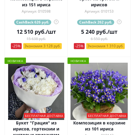
из 151 ириса
ирисов
Артикул: 010598
Артикул: 010153
CashBack 626 руб.
?
CashBack 262 руб.
?
12 510
руб.
/шт
5 240
руб.
/шт
15 638 руб.
6 550 руб.
-25%
Экономия 3 128 руб.
-25%
Экономия 1 310 руб.
НОВИНКА
НОВИНКА
БЕСПЛАТНАЯ ДОСТАВКА
БЕСПЛАТНАЯ ДОСТАВКА
Букет "Грация" из
Композиция в корзине
ирисов, гортензии и
из 101 ириса
кустовых хризантем