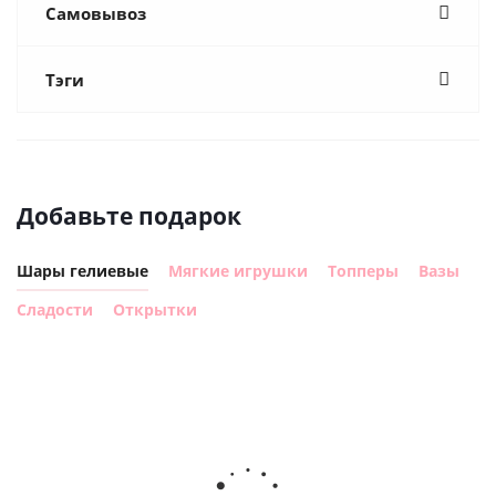
Самовывоз
Тэги
Добавьте подарок
Шары гелиевые
Мягкие игрушки
Топперы
Вазы
Сладости
Открытки
Шар
Шар
гелиевый
гелиевый
г