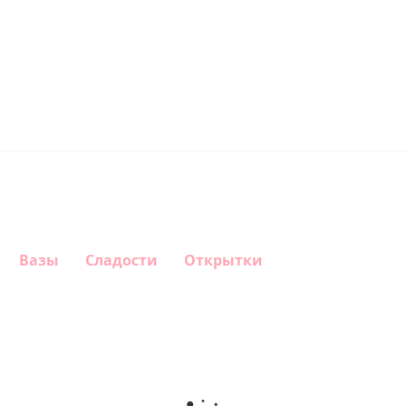
Вазы
Сладости
Открытки
Шар круг
Шар
Шар
Шар
Самая
гелиевый
гелиевый