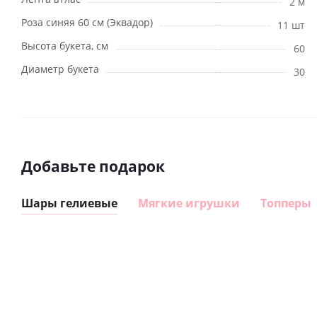
2 м
Роза синяя 60 см (Эквадор)
11 шт
Высота букета, см
60
Диаметр букета
30
Добавьте подарок
Шары гелиевые
Мягкие игрушки
Топперы
Шар
Шар
сердце I
гелиевый