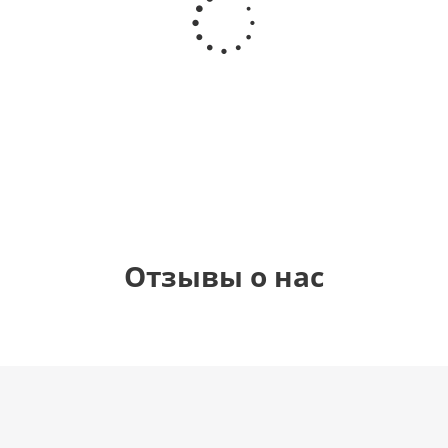
Звезда - С
самая
цифра 4
цифра 1
днем
(40х102
(40х102
рождения
см)
см)
(45 см)
1 330
1 330
895
900
руб.
руб.
руб.
руб.
Отзывы о нас