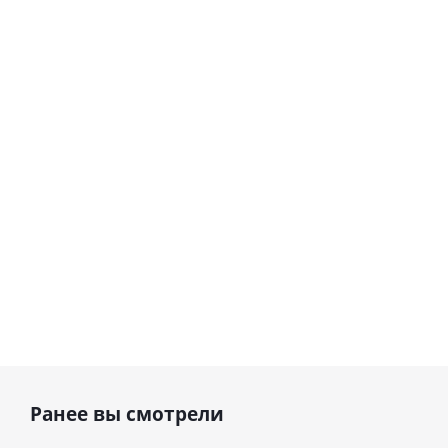
love you
цифра 8
Сердце розовое
(45 см)
(40х102
фольгированный
см)
шар с гелием (45
см)
1 330
895
руб.
895
руб.
руб.
Ранее вы смотрели