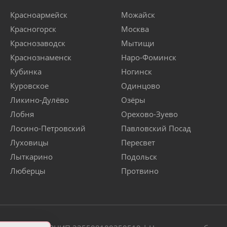
Красноармейск
Можайск
Красногорск
Москва
Краснозаводск
Мытищи
Краснознаменск
Наро-Фоминск
Кубинка
Ногинск
Куровское
Одинцово
Ликино-Дулёво
Озёры
Лобня
Орехово-Зуево
Лосино-Петровский
Павловский Посад
Луховицы
Пересвет
Лыткарино
Подольск
Люберцы
Протвино