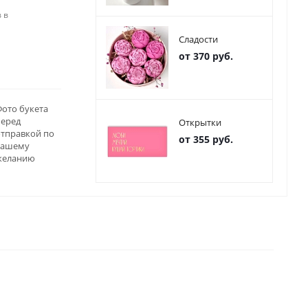
 в
Сладости
от 370 руб.
ото букета
перед
Открытки
отправкой по
от 355 руб.
вашему
желанию