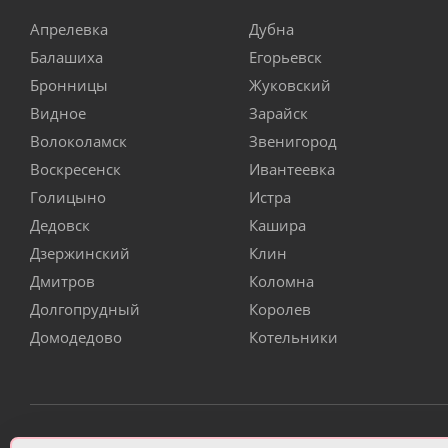
Апрелевка
Дубна
Балашиха
Егорьевск
Бронницы
Жуковский
Видное
Зарайск
Волоколамск
Звенигород
Воскресенск
Ивантеевка
Голицыно
Истра
Дедовск
Кашира
Дзержинский
Клин
Дмитров
Коломна
Долгопрудный
Королев
Домодедово
Котельники