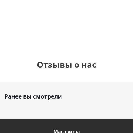
шар с гелием (45
см)
1 330
1 330
руб.
895
руб.
руб.
Отзывы о нас
Ранее вы смотрели
Магазины