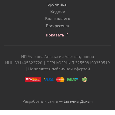
Бронницы
Видное
Волоколамск
Воскресенск
Показать
ИП Чулкова Анастасия Александровна
ИНН 331405822720 | ОГРН/ОГРНИП 325508100350519
| Не является публичной офертой
Разработчик сайта —
Евгений Донич