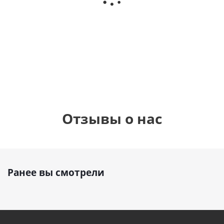
с
фольгированный
рождения
бабочками
шар с гелием (45
(45см)
см)
900
руб.
900
руб.
895
руб.
Отзывы о нас
Ранее вы смотрели