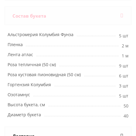
Состав букета
Альстромерия Колумбия Фунза
5 шт
Пленка
2 м
Лента атлас
1 м
Роза тепличная (50 см)
9 шт
Роза кустовая пионовидная (50 см)
6 шт
Гортензия Колумбия
3 шт
Озотамнус
5 шт
Высота букета, см
50
Диаметр букета
40
Доставка