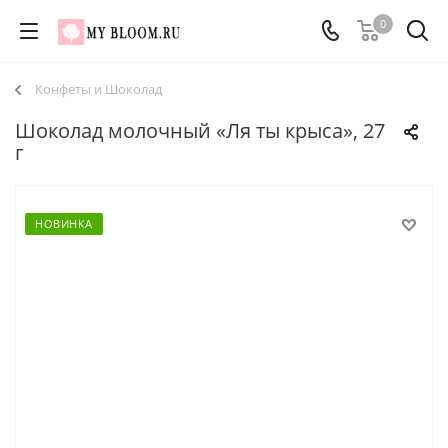
0
Конфеты и Шоколад
Шоколад молочный «Ля ты крыса», 27
г
НОВИНКА