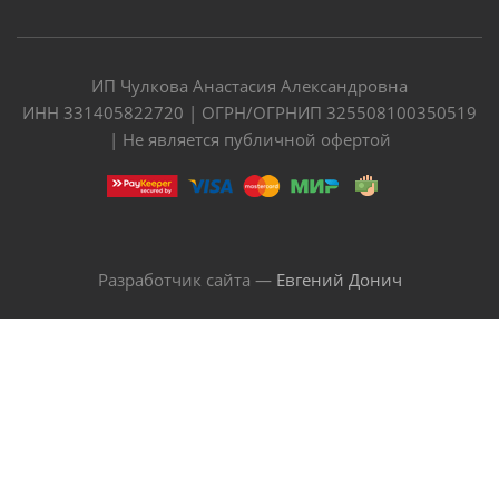
ИП Чулкова Анастасия Александровна
ИНН 331405822720 | ОГРН/ОГРНИП 325508100350519
| Не является публичной офертой
Разработчик сайта —
Евгений Донич