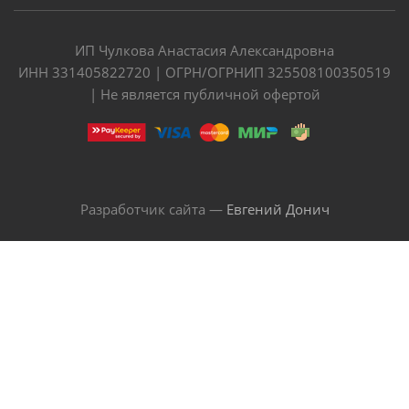
ИП Чулкова Анастасия Александровна
ИНН 331405822720 | ОГРН/ОГРНИП 325508100350519
| Не является публичной офертой
Разработчик сайта —
Евгений Донич